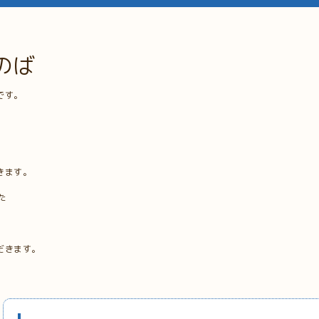
のば
です。
きます。
た
だきます。