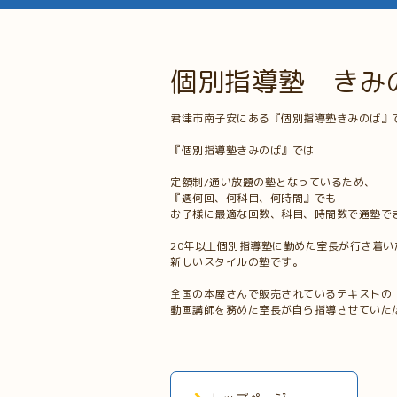
個別指導塾 きみ
君津市南子安にある『個別指導塾きみのば』
『個別指導塾きみのば』では
定額制/通い放題の塾となっているため、
『週何回、何科目、何時間』でも
お子様に最適な回数、科目、時間数で通塾で
20年以上個別指導塾に勤めた室長が行き着い
新しいスタイルの塾です。
全国の本屋さんで販売されているテキストの
動画講師を務めた室長が自ら指導させていた