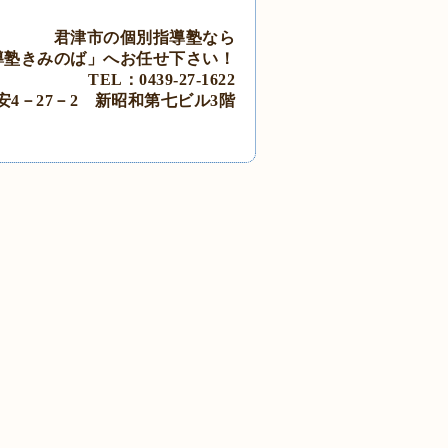
君津市の個別指導塾なら
導塾きみのば」
へ
お任せ下さい！
TEL：0439‐27‐1622
安4－27－2
新昭和第七ビル3階