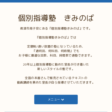
個別指導塾 きみのば
君津市南子安にある『個別指導塾きみのば』です。
『個別指導塾きみのば』では
定額制/通い放題の塾となっているため、
『週何回、何科目、何時間』でも
お子様に最適な回数、科目、時間数で通塾できます。
20年以上個別指導塾に勤めた室長が行き着いた
新しいスタイルの塾です。
全国の本屋さんで販売されているテキストの
動画講師を務めた室長が自ら指導させていただきます。
メニュー