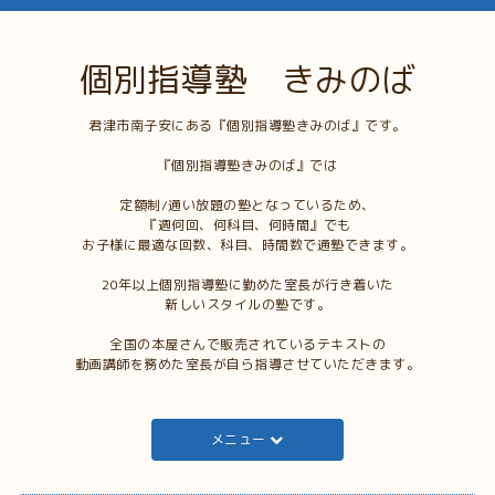
個別指導塾 きみのば
君津市南子安にある『個別指導塾きみのば』です。
『個別指導塾きみのば』では
定額制/通い放題の塾となっているため、
『週何回、何科目、何時間』でも
お子様に最適な回数、科目、時間数で通塾できます。
20年以上個別指導塾に勤めた室長が行き着いた
新しいスタイルの塾です。
全国の本屋さんで販売されているテキストの
動画講師を務めた室長が自ら指導させていただきます。
メニュー