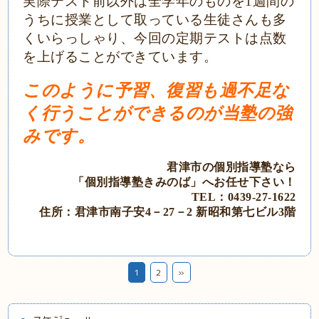
実際テスト前以外は全学年のものを1週間の
うちに授業として取っている生徒さんも多
くいらっしゃり、今回の定期テストは点数
を上げることができています。
このように予習、復習も過不足な
く行うことができるのが当塾の強
みです。
君津市の個別指導塾なら
「個別指導塾きみのば」
へ
お任せ下さい！
TEL：0439‐27‐1622
住所：君津市南子安4－27－2
新昭和第七ビル3階
1
2
»