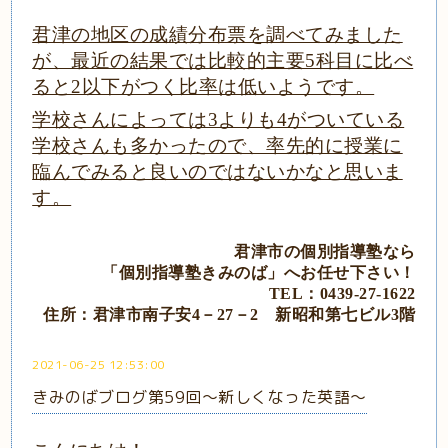
君津の地区の成績分布票を調べてみました
が、最近の結果では比較的主要5科目に比べ
ると2以下がつく比率は低いようです。
学校さんによっては3よりも4がついている
学校さんも多かったので、率先的に授業に
臨んでみると良いのではないかなと思いま
す。
君津市の個別指導塾なら
「個別指導塾きみのば」
へ
お任せ下さい！
TEL：0439‐27‐1622
住所：君津市南子安4－27－2
新昭和第七ビル3階
2021-06-25 12:53:00
きみのばブログ第59回～新しくなった英語～