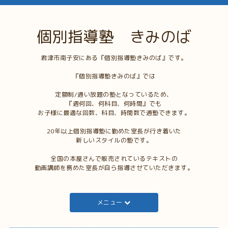
個別指導塾 きみのば
君津市南子安にある『個別指導塾きみのば』です。
『個別指導塾きみのば』では
定額制/通い放題の塾となっているため、
『週何回、何科目、何時間』でも
お子様に最適な回数、科目、時間数で通塾できます。
20年以上個別指導塾に勤めた室長が行き着いた
新しいスタイルの塾です。
全国の本屋さんで販売されているテキストの
動画講師を務めた室長が自ら指導させていただきます。
メニュー