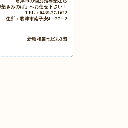
君津市の個別指導塾なら
導塾きみのば」
へ
お任せ下さい！
TEL：0439‐27‐1622
住所：君津市南子安4－27－2
新昭和第七ビル3階