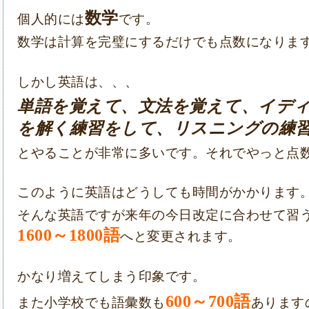
数学
個人的には
です。
数学は計算を完璧にするだけでも点数になりま
しかし英語は、、、
単語を覚えて、文法を覚えて、イデ
を解く練習をして、リスニングの練
とやることが非常に多いです。
それでやっと点
このように英語はどうしても時間がかかります
そんな英語ですが来年の今日改定に合わせて習う
1600～1800語
へと変更されます。
かなり増えてしまう印象です。
600～700語
また小学校でも語彙数も
あります