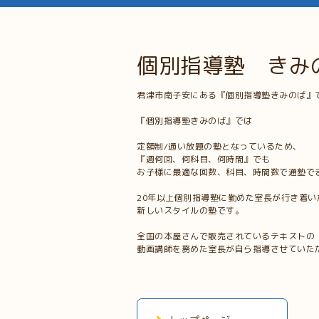
個別指導塾 きみ
君津市南子安にある『個別指導塾きみのば』
『個別指導塾きみのば』では
定額制/通い放題の塾となっているため、
『週何回、何科目、何時間』でも
お子様に最適な回数、科目、時間数で通塾で
20年以上個別指導塾に勤めた室長が行き着い
新しいスタイルの塾です。
全国の本屋さんで販売されているテキストの
動画講師を務めた室長が自ら指導させていた