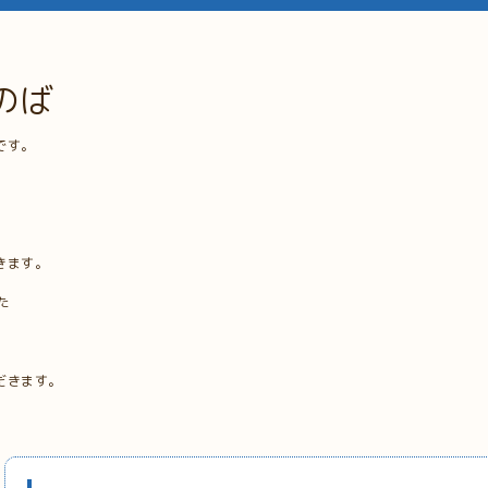
のば
です。
きます。
た
だきます。