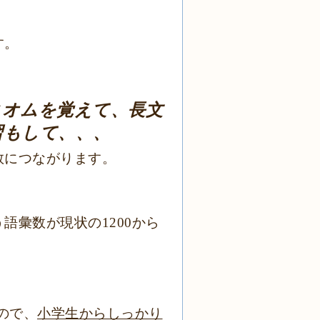
す。
ィオムを覚えて、長文
習もして、、、
数につながります。
。
語彙数が現状の1200から
ので、
小学生からしっかり