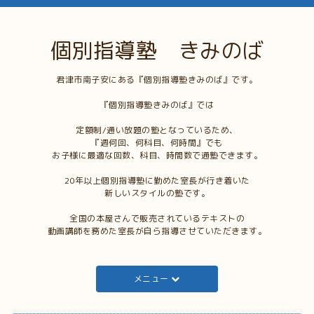
個別指導塾 きみのば
君津市南子安にある『個別指導塾きみのば』です。
『個別指導塾きみのば』では
定額制/通い放題の塾となっているため、
『週何回、何科目、何時間』でも
お子様に最適な回数、科目、時間数で通塾できます。
20年以上個別指導塾に勤めた室長が行き着いた
新しいスタイルの塾です。
全国の本屋さんで販売されているテキストの
動画講師を務めた室長が自ら指導させていただきます。
メニュー