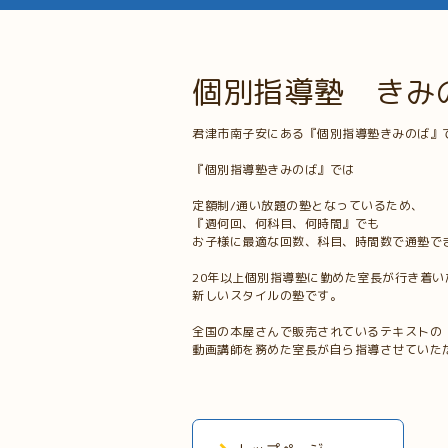
個別指導塾 きみ
君津市南子安にある『個別指導塾きみのば』
『個別指導塾きみのば』では
定額制/通い放題の塾となっているため、
『週何回、何科目、何時間』でも
お子様に最適な回数、科目、時間数で通塾で
20年以上個別指導塾に勤めた室長が行き着い
新しいスタイルの塾です。
全国の本屋さんで販売されているテキストの
動画講師を務めた室長が自ら指導させていた