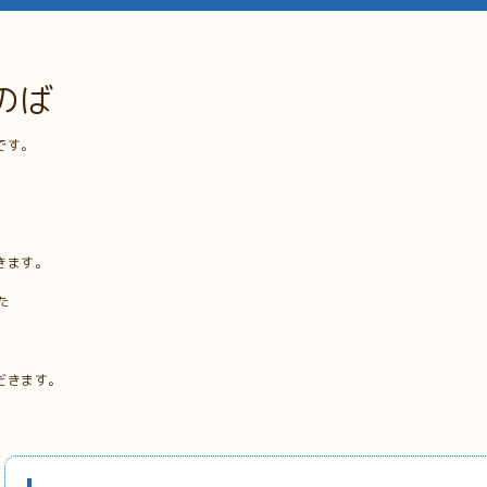
のば
です。
きます。
た
だきます。