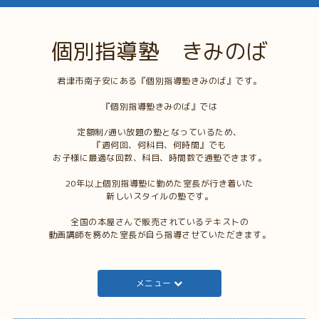
個別指導塾 きみのば
君津市南子安にある『個別指導塾きみのば』です。
『個別指導塾きみのば』では
定額制/通い放題の塾となっているため、
『週何回、何科目、何時間』でも
お子様に最適な回数、科目、時間数で通塾できます。
20年以上個別指導塾に勤めた室長が行き着いた
新しいスタイルの塾です。
全国の本屋さんで販売されているテキストの
動画講師を務めた室長が自ら指導させていただきます。
メニュー