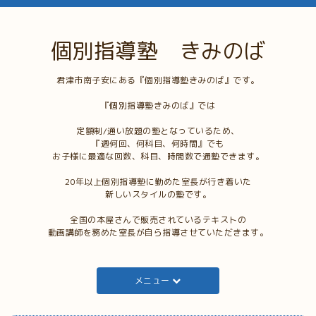
個別指導塾 きみのば
君津市南子安にある『個別指導塾きみのば』です。
『個別指導塾きみのば』では
定額制/通い放題の塾となっているため、
『週何回、何科目、何時間』でも
お子様に最適な回数、科目、時間数で通塾できます。
20年以上個別指導塾に勤めた室長が行き着いた
新しいスタイルの塾です。
全国の本屋さんで販売されているテキストの
動画講師を務めた室長が自ら指導させていただきます。
メニュー