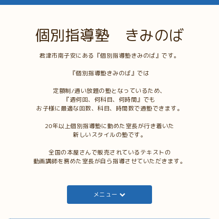
個別指導塾 きみのば
君津市南子安にある『個別指導塾きみのば』です。
『個別指導塾きみのば』では
定額制/通い放題の塾となっているため、
『週何回、何科目、何時間』でも
お子様に最適な回数、科目、時間数で通塾できます。
20年以上個別指導塾に勤めた室長が行き着いた
新しいスタイルの塾です。
全国の本屋さんで販売されているテキストの
動画講師を務めた室長が自ら指導させていただきます。
メニュー