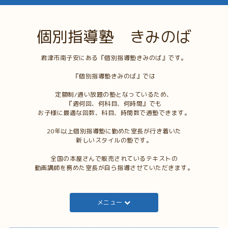
個別指導塾 きみのば
君津市南子安にある『個別指導塾きみのば』です。
『個別指導塾きみのば』では
定額制/通い放題の塾となっているため、
『週何回、何科目、何時間』でも
お子様に最適な回数、科目、時間数で通塾できます。
20年以上個別指導塾に勤めた室長が行き着いた
新しいスタイルの塾です。
全国の本屋さんで販売されているテキストの
動画講師を務めた室長が自ら指導させていただきます。
メニュー