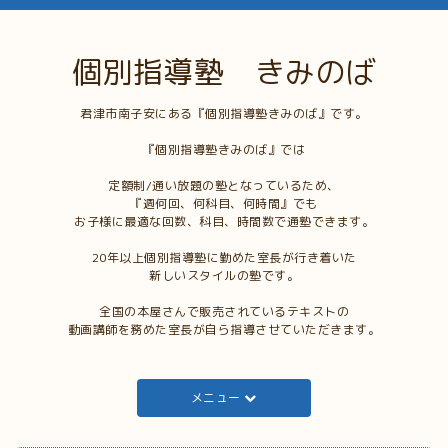
個別指導塾 きみのば
君津市南子安にある『個別指導塾きみのば』です。
『個別指導塾きみのば』では
定額制/通い放題の塾となっているため、
『週何回、何科目、何時間』でも
お子様に最適な回数、科目、時間数で通塾できます。
20年以上個別指導塾に勤めた室長が行き着いた
新しいスタイルの塾です。
全国の本屋さんで販売されているテキストの
動画講師を務めた室長が自ら指導させていただきます。
メニュー