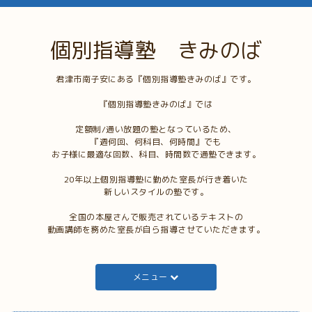
個別指導塾 きみのば
君津市南子安にある『個別指導塾きみのば』です。
『個別指導塾きみのば』では
定額制/通い放題の塾となっているため、
『週何回、何科目、何時間』でも
お子様に最適な回数、科目、時間数で通塾できます。
20年以上個別指導塾に勤めた室長が行き着いた
新しいスタイルの塾です。
全国の本屋さんで販売されているテキストの
動画講師を務めた室長が自ら指導させていただきます。
メニュー