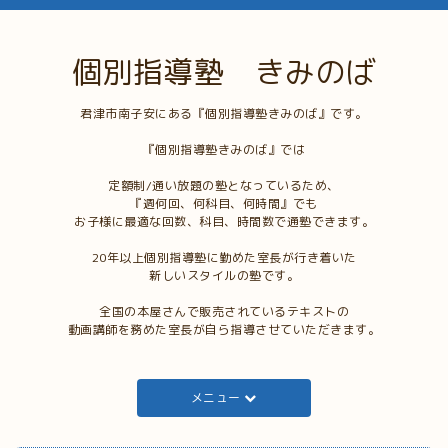
個別指導塾 きみのば
君津市南子安にある『個別指導塾きみのば』です。
『個別指導塾きみのば』では
定額制/通い放題の塾となっているため、
『週何回、何科目、何時間』でも
お子様に最適な回数、科目、時間数で通塾できます。
20年以上個別指導塾に勤めた室長が行き着いた
新しいスタイルの塾です。
全国の本屋さんで販売されているテキストの
動画講師を務めた室長が自ら指導させていただきます。
メニュー