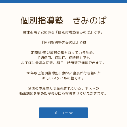
個別指導塾 きみのば
君津市南子安にある『個別指導塾きみのば』です。
『個別指導塾きみのば』では
定額制/通い放題の塾となっているため、
『週何回、何科目、何時間』でも
お子様に最適な回数、科目、時間数で通塾できます。
20年以上個別指導塾に勤めた室長が行き着いた
新しいスタイルの塾です。
全国の本屋さんで販売されているテキストの
動画講師を務めた室長が自ら指導させていただきます。
メニュー