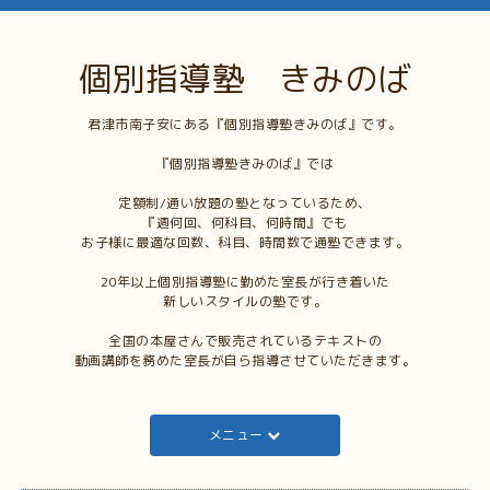
個別指導塾 きみのば
君津市南子安にある『個別指導塾きみのば』です。
『個別指導塾きみのば』では
定額制/通い放題の塾となっているため、
『週何回、何科目、何時間』でも
お子様に最適な回数、科目、時間数で通塾できます。
20年以上個別指導塾に勤めた室長が行き着いた
新しいスタイルの塾です。
全国の本屋さんで販売されているテキストの
動画講師を務めた室長が自ら指導させていただきます。
メニュー