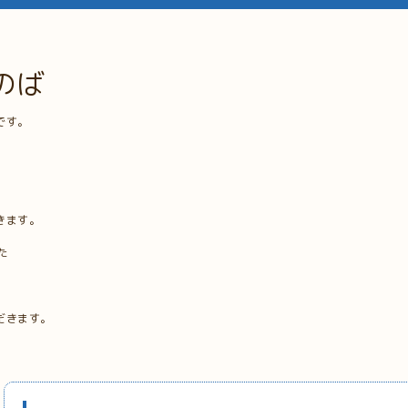
のば
です。
きます。
た
だきます。