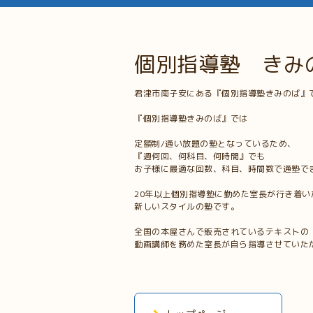
個別指導塾 きみ
君津市南子安にある『個別指導塾きみのば』
『個別指導塾きみのば』では
定額制/通い放題の塾となっているため、
『週何回、何科目、何時間』でも
お子様に最適な回数、科目、時間数で通塾で
20年以上個別指導塾に勤めた室長が行き着い
新しいスタイルの塾です。
全国の本屋さんで販売されているテキストの
動画講師を務めた室長が自ら指導させていた