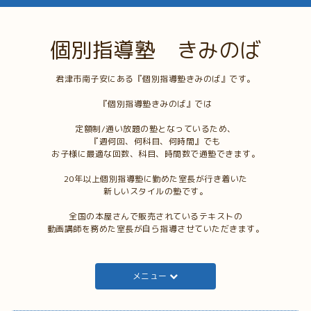
個別指導塾 きみのば
君津市南子安にある『個別指導塾きみのば』です。
『個別指導塾きみのば』では
定額制/通い放題の塾となっているため、
『週何回、何科目、何時間』でも
お子様に最適な回数、科目、時間数で通塾できます。
20年以上個別指導塾に勤めた室長が行き着いた
新しいスタイルの塾です。
全国の本屋さんで販売されているテキストの
動画講師を務めた室長が自ら指導させていただきます。
メニュー