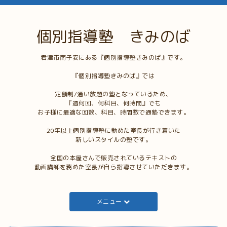
個別指導塾 きみのば
君津市南子安にある『個別指導塾きみのば』です。
『個別指導塾きみのば』では
定額制/通い放題の塾となっているため、
『週何回、何科目、何時間』でも
お子様に最適な回数、科目、時間数で通塾できます。
20年以上個別指導塾に勤めた室長が行き着いた
新しいスタイルの塾です。
全国の本屋さんで販売されているテキストの
動画講師を務めた室長が自ら指導させていただきます。
メニュー