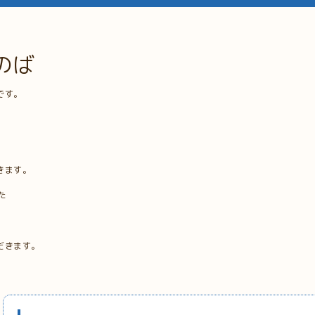
のば
です。
きます。
た
だきます。