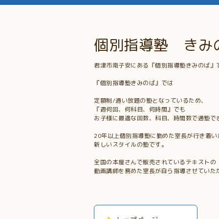
個別指導塾 きみ
君津市南子安にある『個別指導塾きみのば』
『個別指導塾きみのば』では
定額制/通い放題の塾となっているため、
『週何回、何科目、何時間』でも
お子様に最適な回数、科目、時間数で通塾で
20年以上個別指導塾に勤めた室長が行き着い
新しいスタイルの塾です。
全国の本屋さんで販売されているテキストの
動画講師を務めた室長が自ら指導させていた