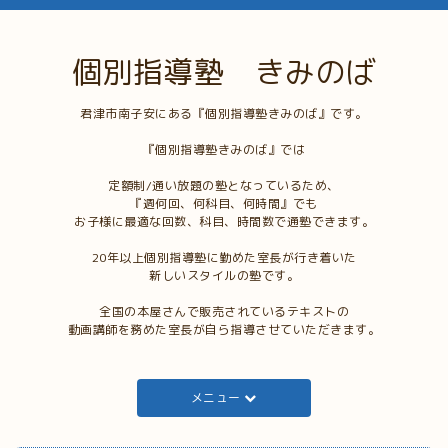
個別指導塾 きみのば
君津市南子安にある『個別指導塾きみのば』です。
『個別指導塾きみのば』では
定額制/通い放題の塾となっているため、
『週何回、何科目、何時間』でも
お子様に最適な回数、科目、時間数で通塾できます。
20年以上個別指導塾に勤めた室長が行き着いた
新しいスタイルの塾です。
全国の本屋さんで販売されているテキストの
動画講師を務めた室長が自ら指導させていただきます。
メニュー