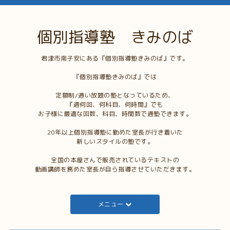
個別指導塾 きみのば
君津市南子安にある『個別指導塾きみのば』です。
『個別指導塾きみのば』では
定額制/通い放題の塾となっているため、
『週何回、何科目、何時間』でも
お子様に最適な回数、科目、時間数で通塾できます。
20年以上個別指導塾に勤めた室長が行き着いた
新しいスタイルの塾です。
全国の本屋さんで販売されているテキストの
動画講師を務めた室長が自ら指導させていただきます。
メニュー