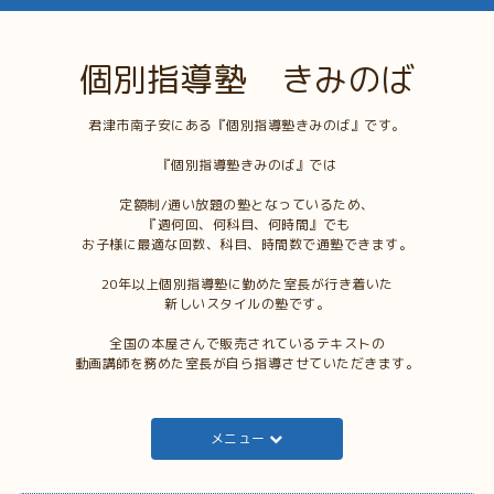
個別指導塾 きみのば
君津市南子安にある『個別指導塾きみのば』です。
『個別指導塾きみのば』では
定額制/通い放題の塾となっているため、
『週何回、何科目、何時間』でも
お子様に最適な回数、科目、時間数で通塾できます。
20年以上個別指導塾に勤めた室長が行き着いた
新しいスタイルの塾です。
全国の本屋さんで販売されているテキストの
動画講師を務めた室長が自ら指導させていただきます。
メニュー