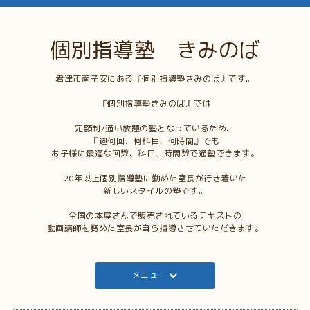
個別指導塾 きみのば
君津市南子安にある『個別指導塾きみのば』です。
『個別指導塾きみのば』では
定額制/通い放題の塾となっているため、
『週何回、何科目、何時間』でも
お子様に最適な回数、科目、時間数で通塾できます。
20年以上個別指導塾に勤めた室長が行き着いた
新しいスタイルの塾です。
全国の本屋さんで販売されているテキストの
動画講師を務めた室長が自ら指導させていただきます。
メニュー