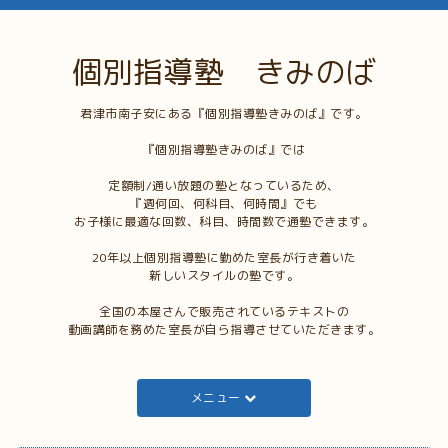
個別指導塾 きみのば
君津市南子安にある『個別指導塾きみのば』です。
『個別指導塾きみのば』では
定額制/通い放題の塾となっているため、
『週何回、何科目、何時間』でも
お子様に最適な回数、科目、時間数で通塾できます。
20年以上個別指導塾に勤めた室長が行き着いた
新しいスタイルの塾です。
全国の本屋さんで販売されているテキストの
動画講師を務めた室長が自ら指導させていただきます。
メニュー