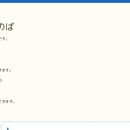
のば
です。
きます。
た
だきます。