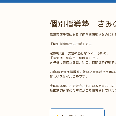
個別指導塾 きみ
君津市南子安にある『個別指導塾きみのば』
『個別指導塾きみのば』では
定額制/通い放題の塾となっているため、
『週何回、何科目、何時間』でも
お子様に最適な回数、科目、時間数で通塾で
20年以上個別指導塾に勤めた室長が行き着い
新しいスタイルの塾です。
全国の本屋さんで販売されているテキストの
動画講師を務めた室長が自ら指導させていた