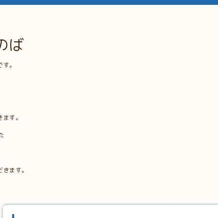
のば
です。
きます。
た
だきます。