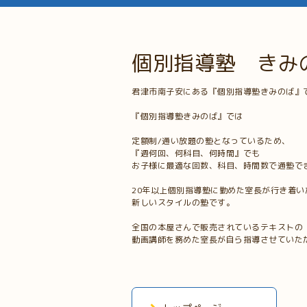
個別指導塾 きみ
君津市南子安にある『個別指導塾きみのば』
『個別指導塾きみのば』では
定額制/通い放題の塾となっているため、
『週何回、何科目、何時間』でも
お子様に最適な回数、科目、時間数で通塾で
20年以上個別指導塾に勤めた室長が行き着い
新しいスタイルの塾です。
全国の本屋さんで販売されているテキストの
動画講師を務めた室長が自ら指導させていた