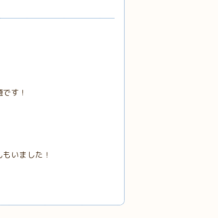
題です！
！
んもいました！