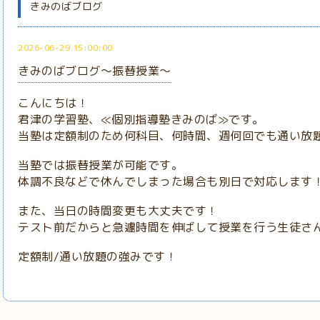
きみのばブログ
2026-06-29 15:00:00
きみのばブログ～振替授業～
こんにちは！
君津の学習塾、≪個別指導塾きみのば≫です。
当塾は定額制のため何科目、何時間、週何回でも通い放
当塾では振替授業が可能です。
体調不良などで休んでしまった場合も別日で対応します
また、当日の時間変更も大丈夫です！
テスト前だからと急遽時間を伸ばして授業を行う生徒さ
定額制/通い放題の強みです！