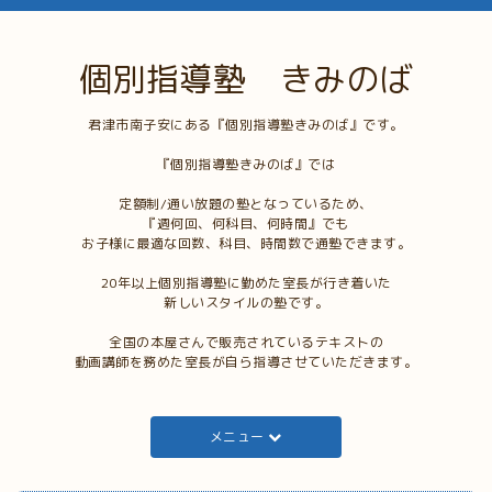
個別指導塾 きみのば
君津市南子安にある『個別指導塾きみのば』です。
『個別指導塾きみのば』では
定額制/通い放題の塾となっているため、
『週何回、何科目、何時間』でも
お子様に最適な回数、科目、時間数で通塾できます。
20年以上個別指導塾に勤めた室長が行き着いた
新しいスタイルの塾です。
全国の本屋さんで販売されているテキストの
動画講師を務めた室長が自ら指導させていただきます。
メニュー